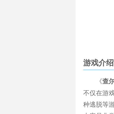
游戏介绍
《
查
不仅在游
种逃脱等