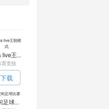
所有棘手的
体验到不一
nba live王朝模式
体育竞技
成的冒险游
下载
也有真正的
激的，你在
空闲足球比赛
汇聚成完美