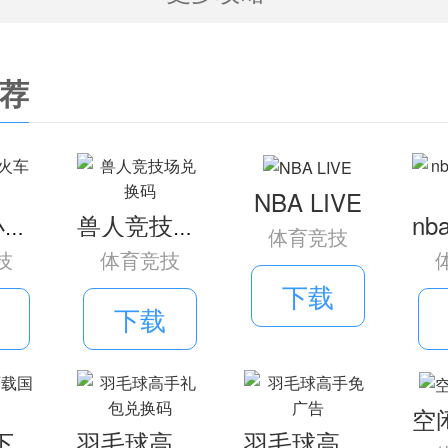
人感受到更多不同的体验。
掌握每个工具的使用方法，用你的智慧解决
荐
开所有秘密通道。
在这个过程中，找到主要的逃亡线索，你会
NBA LIVE
，玩起来好好玩。
查尔斯小火车逃生
兽人竞技场兑换码
体育竞技
技
体育竞技
下载
离僵尸密室》是一款需要高度智慧才能完
下载
以用自己的解谜思路来完成逃生路线，你
来实现游戏的目标，这样的模式还是很刺
个无敌的高手，有更多的力量让你的变化
nba live下载国际服
羽毛球高手礼包兑换码
羽毛球高手免广告