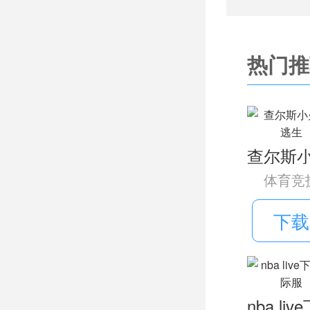
生比赛让
3、
热门推
挑战，解
4、
样的快感
相关推荐
体育竞
《逃
下载
戏，你可
解谜技巧
这里是一