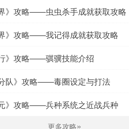
进入游戏时可以自动打开模块，利用难得的
界》攻略——虫虫杀手成就获取攻略
关闭预期的好东西。
丰富的模式和内容，玩法考验你敏捷的思维
界》攻略——我记得成就获取攻略
着你去征服。
行》攻略——骐骥技能介绍
查尔斯小火车逃生游戏中可以解决你面临的
找到逃生路线。
分队》攻略——毒圈设定与打法
火车逃生说明
每一个冒险模式都提供了很好的体验，而且
元》攻略——兵种系统之近战兵种
紧时间快速逃跑。
»
在这款游戏中拥有新的模式非常吸引人，激
更多攻略