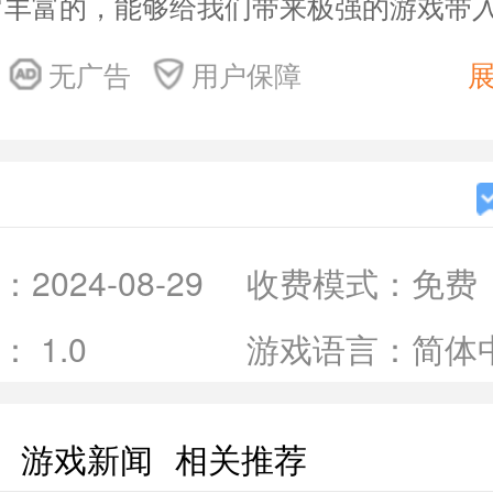
常丰富的，能够给我们带来极强的游戏带
火车逃生玩法
无广告
用户保障
在一个全新的场景中开始你的谜题和冒险，
的元素可以探索。
整个游戏在玩法和内容的趣味性上非常吸引
进行游戏。
：
2024-08-29
收费模式：
免费
查尔斯小火车逃生游戏中有太多的道具需要
：
1.0
游戏语言：
简体
道会隐藏着意想不到的惊喜。
游戏新闻
相关推荐
火车逃生优势