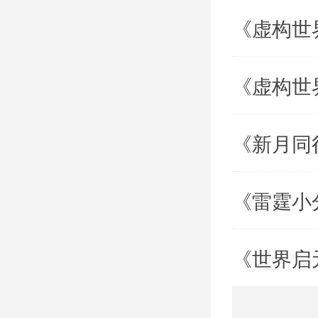
1、
《虚构世
间，快速
2、
《虚构世
人挑战等
《新月同
3、
并在这里
《雷霆小
查尔斯小
1、
《世界启
出现，抓
2、