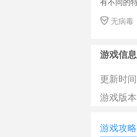
有不同的
特点，并
无病毒
这样玩家
兽人竞技
游戏信息
1、
到更深入
更新时间
2、
游戏版本
的体验，
3、
游戏攻略
家有一个