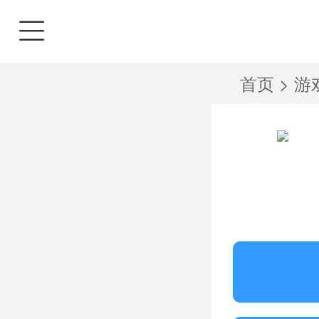
首页
>
游