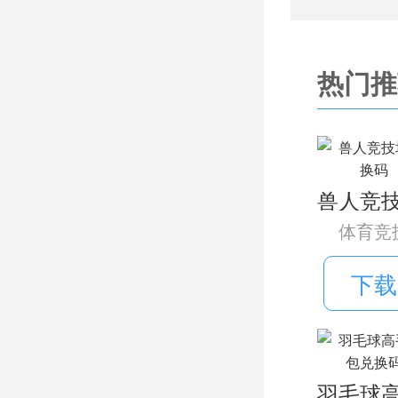
可以获得
2、
热门推
的时候会
3、
就可以避
4、
体育竞
利，成功
下载
小编推荐
实时
组建团队