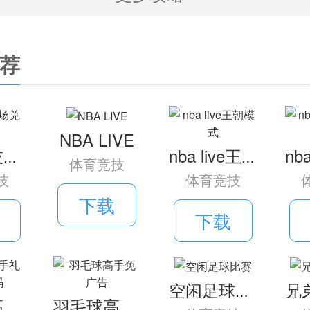
一个有趣的游戏。
它有许多模式和许多不同的游戏模式，所以
荐
得到很好的体验。
在兽人竞技场兑换码中成功地创建自己的军
NBA LIVE
免敌人的攻击
兽人竞技场兑换码
nba live王朝模式
体育竞技
在成功地建立了你的王国之后，你可以取得
技
体育竞技
下载
地建立你的事业。
下载
组建不同的角色团队，实时组建专属部落
空闲足球比赛
，对抗敌人
羽毛球高手礼包兑换码
羽毛球高手免广告