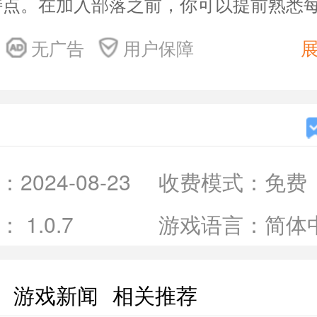
特点。在加入部落之前，你可以提前熟悉
选择适合你的部落，一旦你完全了解了部
无广告
用户保障
就可以根据他们的游戏方式发展他们的部
场兑换码特色
大规模的比赛，大规模的比赛模式让每个选
的体验，故事也非常透彻。
：
2024-08-23
收费模式：
免费
兽人竞技场兑换码提供的随机匹配模式让玩
：
1.0.7
游戏语言：
简体
快速而完美的决斗过程。
不同的角色，不同的角色给你带来一个互动
游戏新闻
相关推荐
引人入胜的战斗和体验。