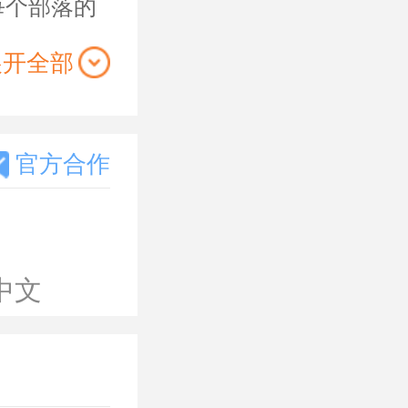
每个部落的
落的信息，
展开全部
落。
官方合作
手都能体验
家获得更好
中文
游戏，让玩