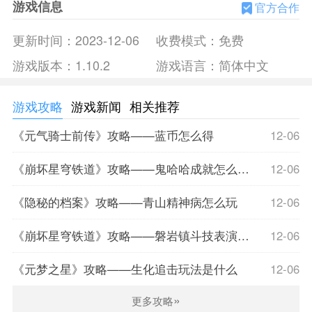
游戏信息
官方合作
3。各种价值的另类人物通过组合搭配更具吸引力；
4。超轻松的游戏操作模式，让你玩得开心。
更新时间：
2023-12-06
收费模式：
免费
游戏介绍
游戏版本：
1.10.2
游戏语言：
简体中文
“曼凯剧团”是一款由爱女剧团开发的手游。在游戏中，玩家将
成为剧团的负责人和“总监督”，召集帅气的成员拯救面临破产
的剧团。通过春夏秋冬四种不同组合的成员搭配，培养出芽剧
游戏攻略
游戏新闻
相关推荐
团成员，让他们在小剧场的舞台上展现风采！游戏拥有豪华声
《元气骑士前传》攻略——蓝币怎么得
12-06
优阵容，主线剧情采用全语音模式！
视频介绍
《崩坏星穹铁道》攻略——鬼哈哈成就怎么达成
12-06
《隐秘的档案》攻略——青山精神病怎么玩
12-06
《崩坏星穹铁道》攻略——磐岩镇斗技表演赛第七关怎么过
12-06
《元梦之星》攻略——生化追击玩法是什么
12-06
»
更多攻略