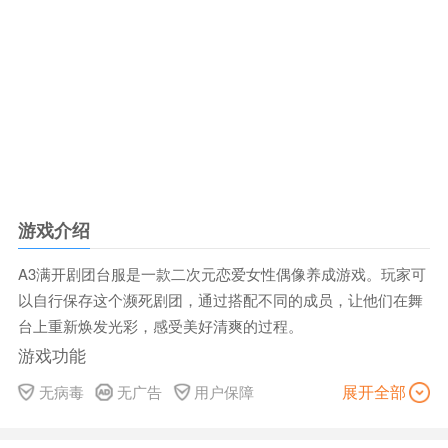
游戏介绍
A3满开剧团台服是一款二次元恋爱女性偶像养成游戏。玩家可
以自行保存这个濒死剧团，通过搭配不同的成员，让他们在舞
台上重新焕发光彩，感受美好清爽的过程。
游戏功能
1。精彩丰富的故事，给你身临其境的感动和欢乐；
展开全部
无病毒
无广告
用户保障
2。全语音模式下的故事，给你全新耳目一新的故事体验方
式；