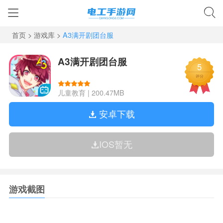
首页
>
游戏库
>
A3满开剧团台服
A3满开剧团台服
5
评分
儿童教育
|
200.47MB
安卓下载
IOS暂无
游戏截图