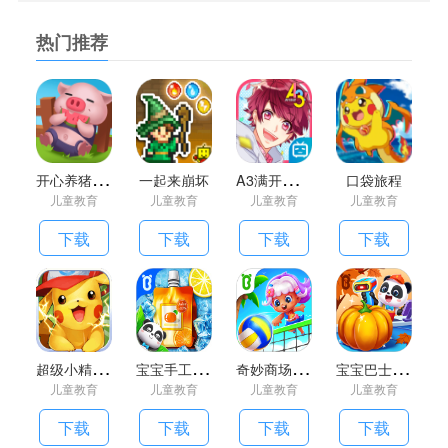
热门推荐
开
心养猪场红包版
A
3满开剧团台服
一起来崩坏
口袋旅程
儿童教育
儿童教育
儿童教育
儿童教育
下载
下载
下载
下载
超
级小精灵OL最新版版
宝
宝手工零食宝宝巴士游戏
奇
妙商场嘉年华最新版(改名奇妙小镇嘉年华)
宝
宝巴士亲子游戏宝宝超市
儿童教育
儿童教育
儿童教育
儿童教育
下载
下载
下载
下载